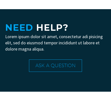
mighty power of the rocket. Design
perfection. The status symbol for any
business.
NEED
HELP?

Lorem ipsum dolor sit amet, consectetur adi pisicing
elit, sed do eiusmod tempor incididunt ut labore et
dolore magna aliqua.
ASK A QUESTION