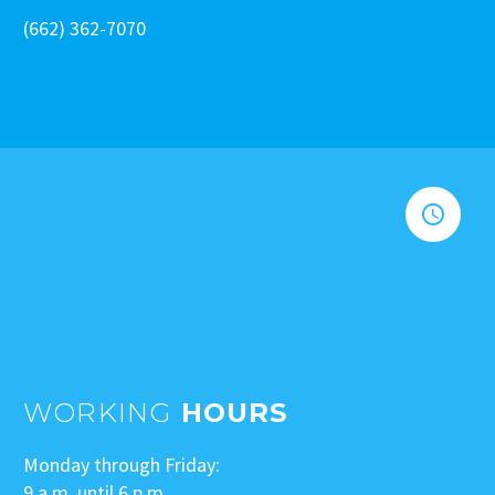
(662) 362-7070


WORKING
HOURS
Monday through Friday:
9 a.m. until 6 p.m.