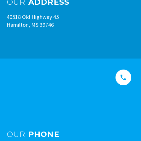
OUR
ADDRESS
40518 Old Highway 45
Hamilton, MS 39746


OUR
PHONE