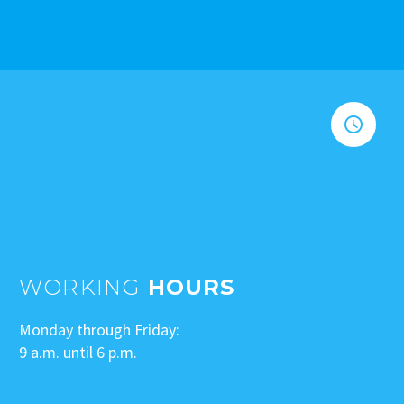


WORKING
HOURS
Monday through Friday:
9 a.m. until 6 p.m.